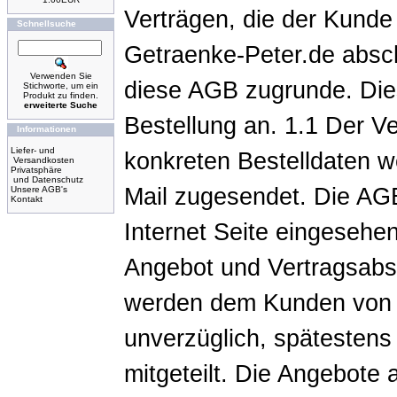
Verträgen, die der Kunde 
Schnellsuche
Getraenke-Peter.de abschl
Verwenden Sie
diese AGB zugrunde. Die
Stichworte, um ein
Produkt zu finden.
erweiterte Suche
Bestellung an. 1.1 Der Ve
Informationen
Liefer- und
konkreten Bestelldaten w
Versandkosten
Privatsphäre
und Datenschutz
Mail zugesendet. Die AGB
Unsere AGB's
Kontakt
Internet Seite eingesehen
Angebot und Vertragsabs
werden dem Kunden von 
unverzüglich, spätestens
mitgeteilt. Die Angebote