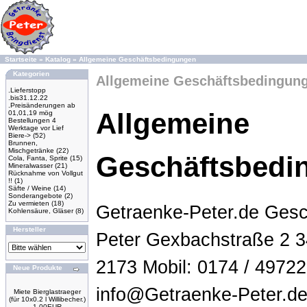
Startseite
»
Katalog
»
Allgemeine Geschäftsbedingungen
Kategorien
Allgemeine Geschäftsbedingun
.Lieferstopp
.bis31.12.22
.Preisänderungen ab
Allgemeine
01,01,19 mög
Bestellungen 4
Werktage vor Lief
Biere->
(52)
Brunnen,
Mischgetränke
(22)
Geschäftsbedi
Cola, Fanta, Sprite
(15)
Mineralwasser
(21)
Rücknahme von Vollgut
!!
(1)
Säfte / Weine
(14)
Sonderangebote
(2)
Zu vermieten
(18)
Getraenke-Peter.de Gesc
Kohlensäure, Gläser
(8)
Hersteller
Peter Gexbachstraße 2 3
2173 Mobil: 0174 / 49722
Neue Produkte
info@Getraenke-Peter.de 
Miete Bierglastraeger
(für 10x0.2 l Willibecher.)
1.00EUR