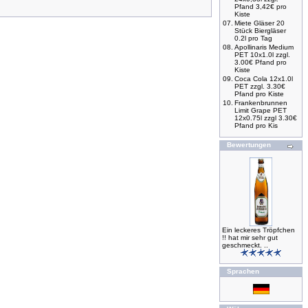
Pfand 3,42€ pro
Kiste
07.
Miete Gläser 20
Stück Biergläser
0.2l pro Tag
08.
Apollinaris Medium
PET 10x1.0l zzgl.
3.00€ Pfand pro
Kiste
09.
Coca Cola 12x1.0l
PET zzgl. 3.30€
Pfand pro Kiste
10.
Frankenbrunnen
Limit Grape PET
12x0.75l zzgl 3.30€
Pfand pro Kis
Bewertungen
Ein leckeres Tröpfchen
!! hat mir sehr gut
geschmeckt. ..
Sprachen