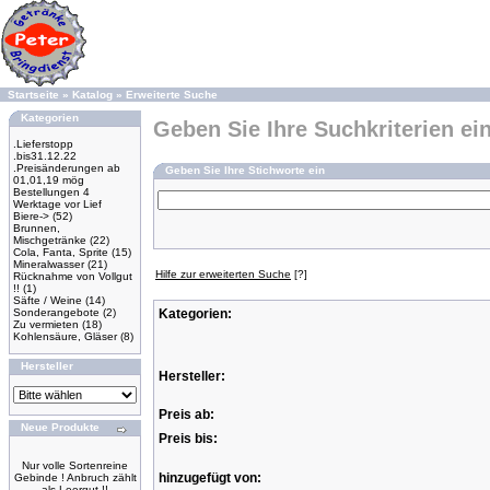
Startseite
»
Katalog
»
Erweiterte Suche
Kategorien
Geben Sie Ihre Suchkriterien ei
.Lieferstopp
.bis31.12.22
.Preisänderungen ab
Geben Sie Ihre Stichworte ein
01,01,19 mög
Bestellungen 4
Werktage vor Lief
Biere->
(52)
Brunnen,
Mischgetränke
(22)
Cola, Fanta, Sprite
(15)
Mineralwasser
(21)
Hilfe zur erweiterten Suche
[?]
Rücknahme von Vollgut
!!
(1)
Säfte / Weine
(14)
Sonderangebote
(2)
Kategorien:
Zu vermieten
(18)
Kohlensäure, Gläser
(8)
Hersteller
Hersteller:
Preis ab:
Neue Produkte
Preis bis:
Nur volle Sortenreine
hinzugefügt von:
Gebinde ! Anbruch zählt
als Leergut !!