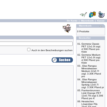
Ihr Konto
|
Warenkorb
|
Kasse
Warenkorb
0 Produkte
Bestseller
01.
Germeta Classic
PET 12x1.0l zzgl.
4.50€ Pfand pro
Auch in den Beschreibungen suchen
Kiste
02.
Germeta Medium
PET 12x1.0l zzgl.
4.50€ Pfand pro
Kiste
03.
.Glas Rangau
Mineralwasser
Medium 12x0.7l
zzgl. 3.30€ Pfand
pro
04.
.Glas Rangau
Mineralwasser
Spritzig 12x0.7l
zzgl. 3.30€ Pfand pr
05.
Frankenbrunnen
Limit Orange PET
12x0.75l zzgl 3.30€
Pfand pro K
06.
Hessisches
Löwenbier Pils
24x0,33l zzgl.